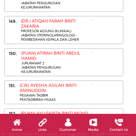
JABATAN PENGURUSAN
KEJURURAWATAN
.
149.
(DR.) ATIQAH FARAH BINTI
ZAKARIA
PROFESOR ADJUNG (KLINIKAL)
JABATAN OTORINOLARINGOLOGI -
PEMBEDAHAN KEPALA DAN LEHER
.
150.
(PUAN) ATIRAH BINTI ABDUL
HAMID
JURURAWAT 2
JABATAN PENGURUSAN
KEJURURAWATAN
.
151.
(CIK) AYESHA ASILAH BINTI
AMINUDDIN
PEGAWAI TADBIR
PENTADBIRAN HSAAS
.
152.
(PUAN) AYU FARIZA BINTI MOHD
AFINDEY
PEMBANTU PERAWATAN KESIHATAN
JABATAN OFTALMOLOGI
Home
Links
Customer
Media
Contact Us
W, (01:32:28am-01:37:28am, 08 Aug 2026) [*LIVETIMESTAMP*]